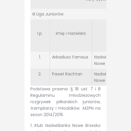
III Liga Juniorów
l.p.
imię i nazwisko
Klub
1.
Arkadiusz Farnaus
Nadwiślanka
Nowe Brzesko
2.
Paweł Rachtan
Nadwiślanka
Nowe Brzesko
Podstawa prawna: § 18 ust. 7 i 8
Regulaminu młodzieżowych
rozgrywek piłkarskich juniorów,
trampkarzy i młodzików MZPN na
sezon 2014/2015
1. Klub Nadwiślanka Nowe Brzesko