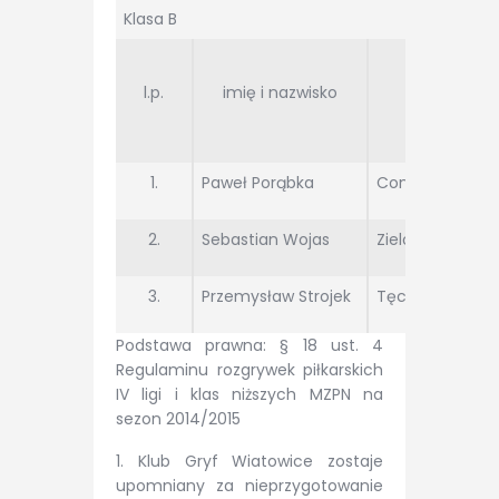
Klasa B
l.p.
imię i nazwisko
Klub
1.
Paweł Porąbka
Contra Sułków
2.
Sebastian Wojas
Zieloni Niegowić
3.
Przemysław Strojek
Tęcza Słomiróg
Podstawa prawna: § 18 ust. 4
Regulaminu rozgrywek piłkarskich
IV ligi i klas niższych MZPN na
sezon 2014/2015
1. Klub Gryf Wiatowice zostaje
upomniany za nieprzygotowanie