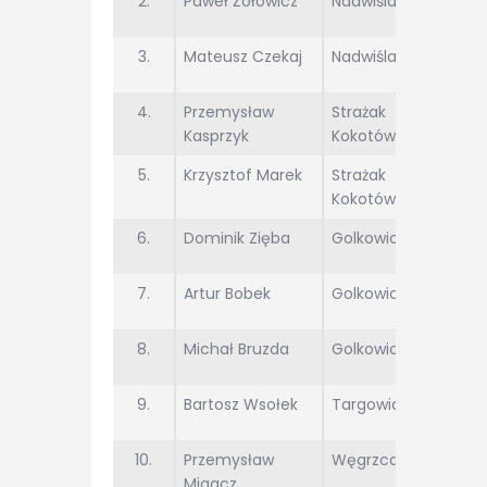
2.
Paweł Żołowicz
Nadwiślanka
3.
Mateusz Czekaj
Nadwiślanka
4.
Przemysław
Strażak
Kasprzyk
Kokotów
5.
Krzysztof Marek
Strażak
Kokotów
6.
Dominik Zięba
Golkowice
7.
Artur Bobek
Golkowice
8.
Michał Bruzda
Golkowice
9.
Bartosz Wsołek
Targowianka
10.
Przemysław
Węgrzcanka
Migacz