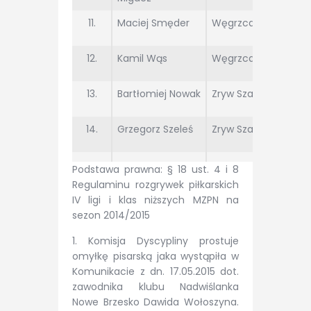
11.
Maciej Smęder
Węgrzcanka
12.
Kamil Wąs
Węgrzcanka
13.
Bartłomiej Nowak
Zryw Szarów
14.
Grzegorz Szeleś
Zryw Szarów
Podstawa prawna: § 18 ust. 4 i 8
Regulaminu rozgrywek piłkarskich
IV ligi i klas niższych MZPN na
sezon 2014/2015
1. Komisja Dyscypliny prostuje
omyłkę pisarską jaka wystąpiła w
Komunikacie z dn. 17.05.2015 dot.
zawodnika klubu Nadwiślanka
Nowe Brzesko Dawida Wołoszyna.