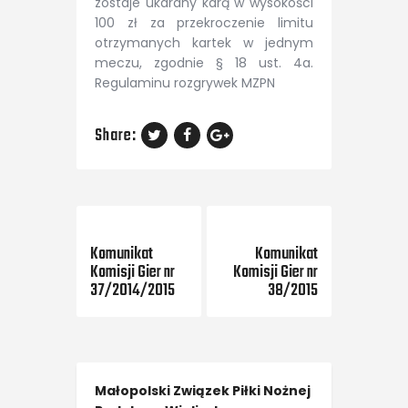
zostaje ukarany karą w wysokości
100 zł za przekroczenie limitu
otrzymanych kartek w jednym
meczu, zgodnie § 18 ust. 4a.
Regulaminu rozgrywek MZPN
Share:
Previous Post
Next Post
Komunikat
Komunikat
Komisji Gier nr
Komisji Gier nr
37/2014/2015
38/2015
Małopolski Związek Piłki Nożnej