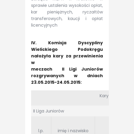
sprawie ustalenia wysokości opłat,
kar pieniężnych, ryczałtów
transferowych, kaucji i opłat
licencyjnych
IV. Komisja Dyscypliny
Wielickiego Podokręgu
nałożyła kary za przewinienia
w
meczach II Ligi Juniorów
rozgrywanych w dniach
23.05.2015-24.05.2015:
Kary dyskwalifikac
II Liga Juniorów
l.p.
imię i nazwisko
klub