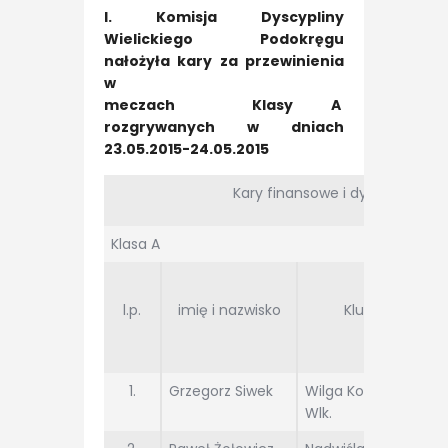
I. Komisja Dyscypliny
Wielickiego Podokręgu
nałożyła kary za przewinienia
w
meczach Klasy A
rozgrywanych w dniach
23.05.2015-24.05.2015
Kary finansowe i dyskwalifikacji
Klasa A
l.p.
imię i nazwisko
Klub
c
1.
Grzegorz Siwek
Wilga Koźmice
Wlk.