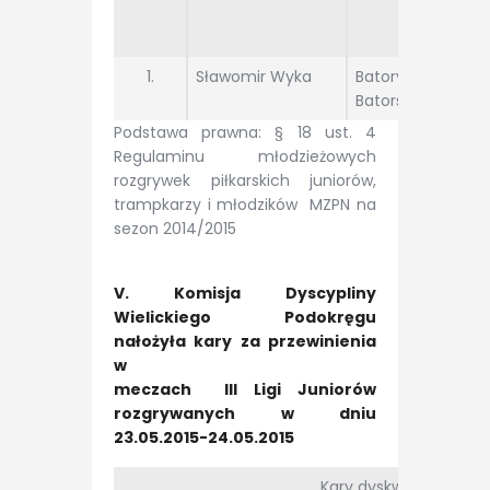
1.
Sławomir Wyka
Batory Wola
Batorska
Podstawa prawna: § 18 ust. 4
Regulaminu młodzieżowych
rozgrywek piłkarskich juniorów,
trampkarzy i młodzików MZPN na
sezon 2014/2015
V. Komisja Dyscypliny
Wielickiego Podokręgu
nałożyła kary za przewinienia
w
meczach III Ligi Juniorów
rozgrywanych w dniu
23.05.2015-24.05.2015
Kary dyskwalifikacji za