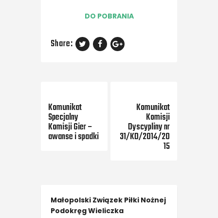
DO POBRANIA
Share:
Previous Post
Next Post
Komunikat
Komunikat
Specjalny
Komisji
Komisji Gier –
Dyscypliny nr
awanse i spadki
31/KD/2014/20
15
Małopolski Związek Piłki Nożnej
Podokręg Wieliczka