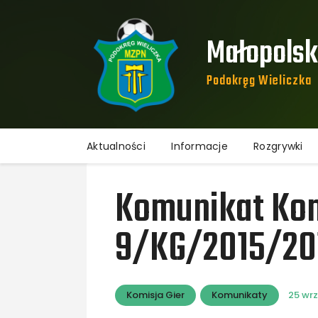
Małopolski
Podokręg Wieliczka​
Aktualności
Informacje
Rozgrywki
Komunikat Komi
9/KG/2015/20
Komisja Gier
Komunikaty
25 wrz