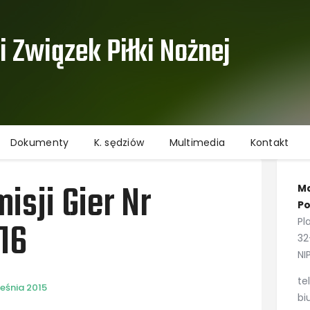
Aktualności
Informacje
 Związek Piłki Nożnej ​
Rozgrywki
Dokumenty
K. sędziów
Multimedia
Dokumenty
K. sędziów
Multimedia
Kontakt
Kontakt
Ochrona danych osobowych
sji Gier Nr
Ma
Po
16
Pl
32
NI
te
eśnia 2015
bi