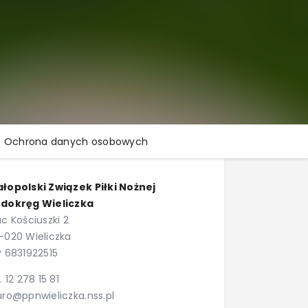
Ochrona danych osobowych
łopolski Związek Piłki Nożnej
dokręg Wieliczka
ac Kościuszki 2
-020 Wieliczka
P 6831922515
l. 12 278 15 81
uro@ppnwieliczka.nss.pl