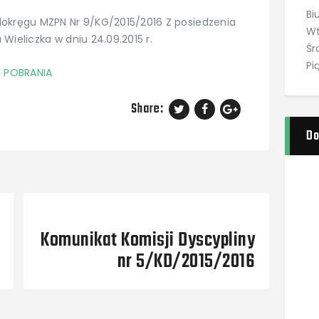
Bi
dokręgu MZPN Nr 9/KG/2015/2016 Z posiedzenia
Wt
 Wieliczka w dniu 24.09.2015 r.
Śr
Pi
 POBRANIA
Share:
Do
Next Post
Komunikat Komisji Dyscypliny
nr 5/KD/2015/2016