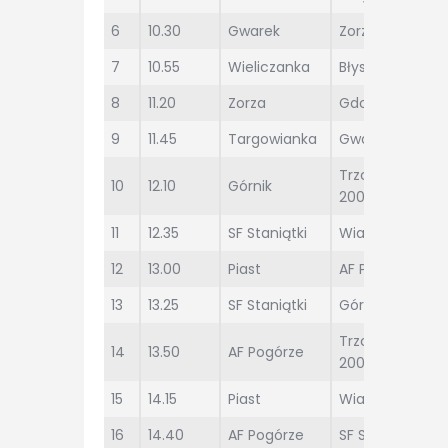
6
10.30
Gwarek
Zorza
7
10.55
Wieliczanka
Błyskawica
8
11.20
Zorza
Gdovia
9
11.45
Targowianka
Gwarek
Trzciana
10
12.10
Górnik
2000
11
12.35
SF Staniątki
Wiarusy
12
13.00
Piast
AF Pogórze
13
13.25
SF Staniątki
Górnik
Trzciana
14
13.50
AF Pogórze
2000
15
14.15
Piast
Wiarusy
16
14.40
AF Pogórze
SF Staniątki