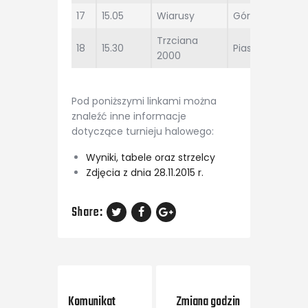
17
15.05
Wiarusy
Górnik
Trzciana
18
15.30
Piast
2000
Pod poniższymi linkami można
znaleźć inne informacje
dotyczące turnieju halowego:
Wyniki, tabele oraz strzelcy
Zdjęcia z dnia 28.11.2015 r.
Share:
Previous Post
Next Post
Komunikat
Zmiana godzin