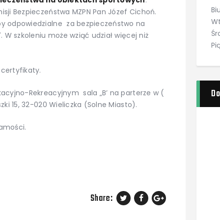
ieczeństwa na obiektach sportowych
.
Bi
isji Bezpieczeństwa MZPN Pan Józef Cichoń.
Wt
by odpowiedzialne za bezpieczeństwo na
Śr
. W szkoleniu może wziąć udział więcej niż
Pi
certyfikaty.
Do
acyjno-Rekreacyjnym sala „B’ na parterze w (
zki 15, 32-020 Wieliczka (Solne Miasto).
amości.
Share: