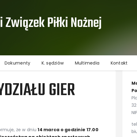
Aktualności
Informacje
 Związek Piłki Nożnej ​
Rozgrywki
Dokumenty
K. sędziów
Multimedia
Dokumenty
K. sędziów
Multimedia
Kontakt
Kontakt
Ochrona danych osobowych
DZIAŁU GIER
Ma
Po
Pl
32
NI
te
ormuje, że w dniu
14 marca o godzinie 17.00
bi