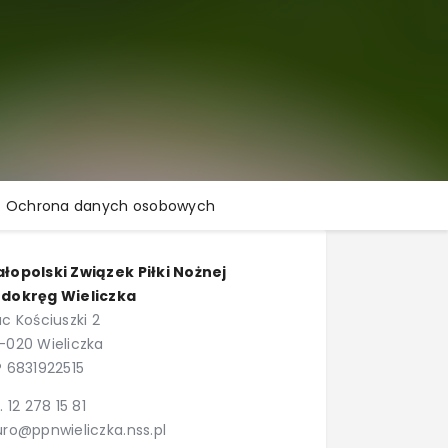
Ochrona danych osobowych
łopolski Związek Piłki Nożnej
dokręg Wieliczka
ac Kościuszki 2
-020 Wieliczka
P 6831922515
l. 12 278 15 81
uro@ppnwieliczka.nss.pl