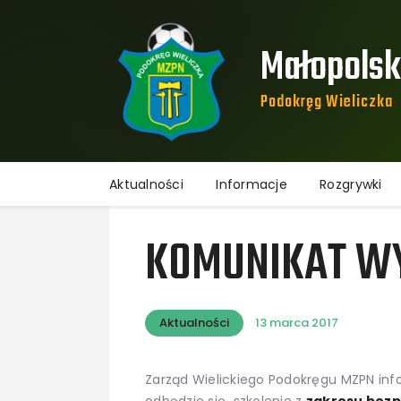
Małopolski
Podokręg Wieliczka​
Aktualności
Informacje
Rozgrywki
KOMUNIKAT WY
Aktualności
13 marca 2017
Zarząd Wielickiego Podokręgu MZPN inf