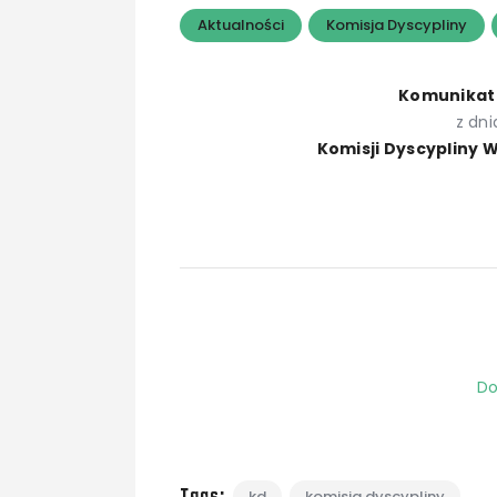
Aktualności
Komisja Dyscypliny
Komunikat 
z dni
Komisji Dyscypliny 
Do
kd
komisja dyscypliny