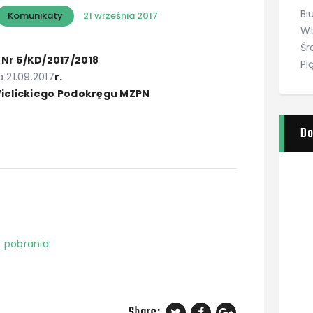
Bi
Komunikaty
21 września 2017
Wt
Śr
Nr 5/KD/2017/2018
Pi
a 21.09.2017
r.
Wielickiego Podokręgu MZPN
Do
 pobrania
Share: