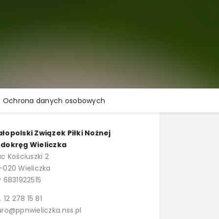
Ochrona danych osobowych
łopolski Związek Piłki Nożnej
dokręg Wieliczka
ac Kościuszki 2
-020 Wieliczka
P 6831922515
l. 12 278 15 81
uro@ppnwieliczka.nss.pl