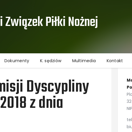
Aktualności
Informacje
 Związek Piłki Nożnej ​
Rozgrywki
Dokumenty
K. sędziów
Multimedia
Dokumenty
K. sędziów
Multimedia
Kontakt
Kontakt
Ochrona danych osobowych
isji Dyscypliny
Ma
Po
2018 z dnia
Pl
32
NI
te
bi