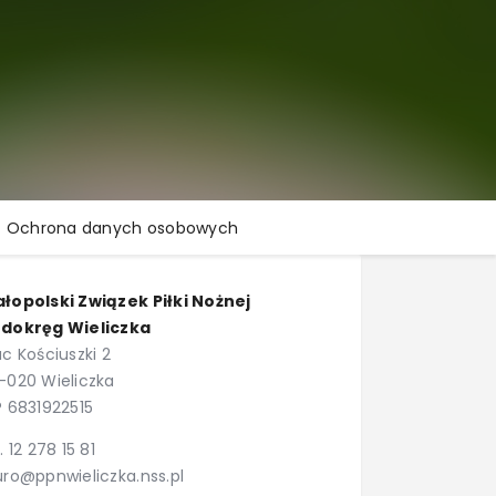
Ochrona danych osobowych
łopolski Związek Piłki Nożnej
dokręg Wieliczka
ac Kościuszki 2
-020 Wieliczka
P 6831922515
l. 12 278 15 81
uro@ppnwieliczka.nss.pl