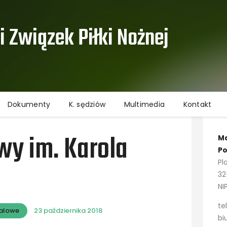
Aktualności
Informacje
 Związek Piłki Nożnej ​
Rozgrywki
Dokumenty
K. sędziów
Multimedia
Dokumenty
K. sędziów
Multimedia
Kontakt
Kontakt
Ochrona danych osobowych
owy im. Karola
Ma
Po
Pl
32
NI
te
halowe
23 października 2018
bi