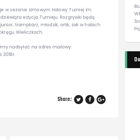
Bi
uje w sezonie zimowym Halowy Turniej im.
Wt
dziewiąta edycja Turnieju. Rozgrywki będą
Śr
nior, trampkarz, młodzik, orlik, żak w halach
Pi
okręgu Wieliczkach.
simy nadsyłać na adres mailowy:
 2018r.
Do
Share: