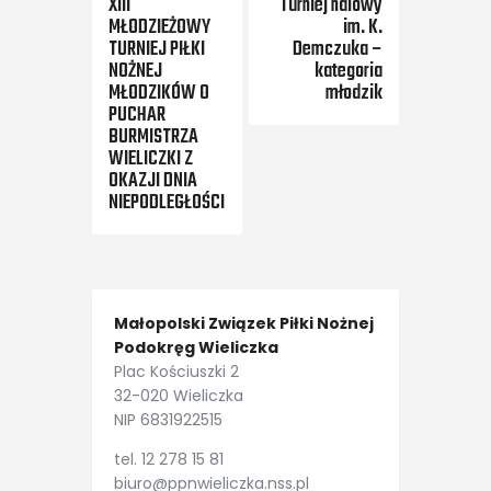
XIII
Turniej halowy
MŁODZIEŻOWY
im. K.
TURNIEJ PIŁKI
Demczuka –
NOŻNEJ
kategoria
MŁODZIKÓW O
młodzik
PUCHAR
BURMISTRZA
WIELICZKI Z
OKAZJI DNIA
NIEPODLEGŁOŚCI
Małopolski Związek Piłki Nożnej
Podokręg Wieliczka
Plac Kościuszki 2
32-020 Wieliczka
NIP 6831922515
tel. 12 278 15 81
biuro@ppnwieliczka.nss.pl