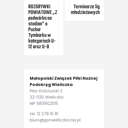
ROZGRYWKI
Terminarze lig
POWIATOWE „Z
młodzieżowych
podwórka na
stadion” o
Puchar
Tymbarku w
kategoriach U-
12 oraz U-8
Małopolski Związek Piłki Nożnej
Podokręg Wieliczka
Plac Kościuszki 2
32-020 Wieliczka
NIP 6831922515
tel. 12 278 15 81
biuro@ppnwieliczka.nss.pl