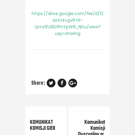
https://drive.google.com/file/d/12
asXckvgV6YR-
Qmz91J6DfPnYpW9_NDu/view?
usp=sharing
Share:
Previous Post
Next Post
KOMUNIKAT
Komunikat
KOMISJI GIER
Komisji
Dyscypliny nr.