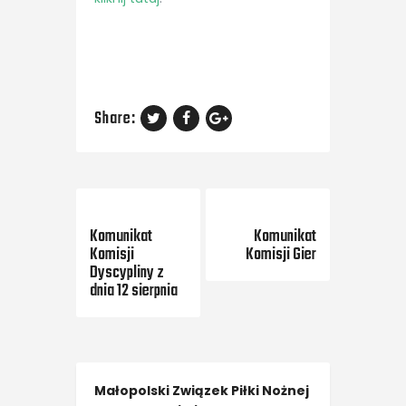
Share:
Previous Post
Next Post
Komunikat
Komunikat
Komisji
Komisji Gier
Dyscypliny z
dnia 12 sierpnia
Małopolski Związek Piłki Nożnej