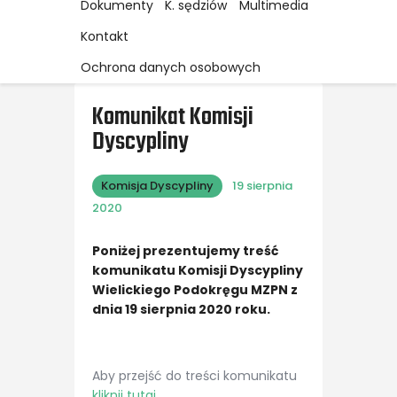
Dokumenty
K. sędziów
Multimedia
Kontakt
Ochrona danych osobowych
Komunikat Komisji
Dyscypliny
Komisja Dyscypliny
19 sierpnia
2020
Poniżej prezentujemy treść
komunikatu Komisji Dyscypliny
Wielickiego Podokręgu MZPN z
dnia 19 sierpnia 2020 roku.
Aby przejść do treści komunikatu
kliknij tutaj
.