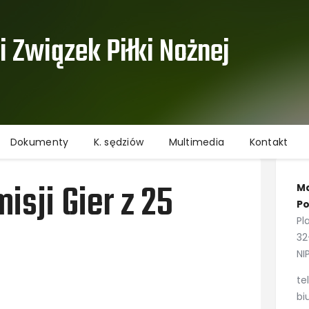
Aktualności
Informacje
 Związek Piłki Nożnej ​
Rozgrywki
Dokumenty
K. sędziów
Multimedia
Dokumenty
K. sędziów
Multimedia
Kontakt
Kontakt
Ochrona danych osobowych
sji Gier z 25
Ma
Po
Pl
32
NI
te
bi