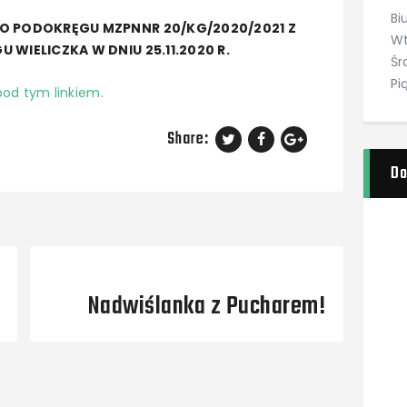
Bi
GO PODOKRĘGU MZPNNR 20/KG/2020/2021 Z
Wt
 WIELICZKA W DNIU 25.11.2020 R.
Śr
Pi
pod tym linkiem
.
Share:
Do
Next Post
Nadwiślanka z Pucharem!