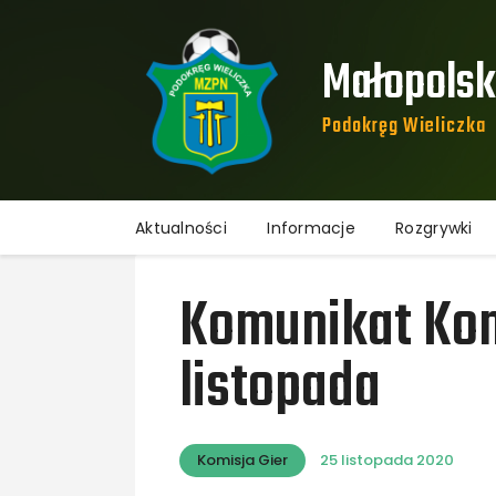
Małopolski
Podokręg Wieliczka​
Aktualności
Informacje
Rozgrywki
Komunikat Komi
listopada
Komisja Gier
25 listopada 2020