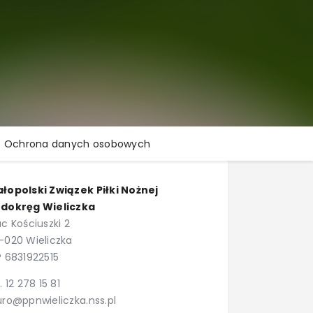
Ochrona danych osobowych
łopolski Związek Piłki Nożnej
dokręg Wieliczka
ac Kościuszki 2
-020 Wieliczka
P 6831922515
l. 12 278 15 81
uro@ppnwieliczka.nss.pl