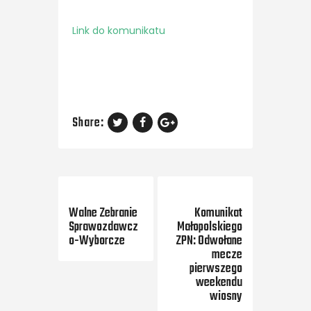
Link do komunikatu
Share:
Previous Post
Next Post
Walne Zebranie
Komunikat
Sprawozdawcz
Małopolskiego
o-Wyborcze
ZPN: Odwołane
mecze
pierwszego
weekendu
wiosny