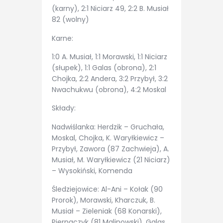
(karny), 2:1 Niciarz 49, 2:2 B. Musiał
82 (wolny)
Karne:
1:0 A. Musiał, 1:1 Morawski, 1:1 Niciarz
(słupek), 1:1 Galas (obrona), 2:1
Chojka, 2:2 Andera, 3:2 Przybył, 3:2
Nwachukwu (obrona), 4:2 Moskal
Składy:
Nadwiślanka: Herdzik – Gruchała,
Moskal, Chojka, K. Waryłkiewicz –
Przybył, Zawora (87 Zachwieja), A.
Musiał, M. Waryłkiewicz (21 Niciarz)
– Wysokiński, Komenda
Śledziejowice: Al-Ani – Kołak (90
Prorok), Morawski, Kharczuk, B.
Musiał – Zieleniak (68 Konarski),
Piernaczyk (81 Malinowski), Galas