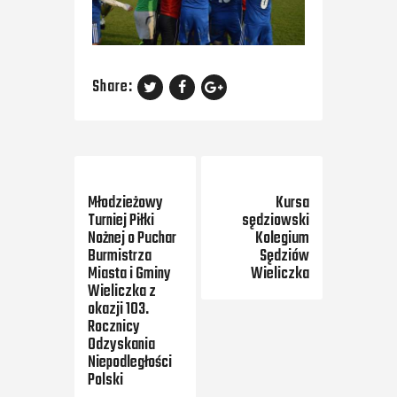
Share:
Previous Post
Next Post
Młodzieżowy
Kursa
Turniej Piłki
sędziowski
Nożnej o Puchar
Kolegium
Burmistrza
Sędziów
Miasta i Gminy
Wieliczka
Wieliczka z
okazji 103.
Rocznicy
Odzyskania
Niepodległości
Polski