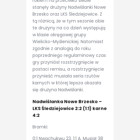
rokiem na przeciwko siebie
stanęły drużyny Nadwiślanki Nowe
Brzesko oraz LKS Śledziejowice. Z
tą różnicą, że w tym sezonie obie
te drużyny na co dzień występują
w klasie okręgowej grupy
Wielicko-Myślenickiej. Natomiast
zgodnie z analogią do roku
poprzedniego regulaminowy czas
gry przyniósł rozstrzygnięcie w
postaci remisu, a rozstrzygnięcie
przynieść musiała seria rzutów
karnych w której lepsza okazała
się drużyna Nadwiślanki.
Nadwiślanka Nowe Brzesko –
LKS Śledziejowice 2:2 (1:1) karne
4:2
Bramki:
0:1 Nwachukwu 23, 1:1 A. Musiał 38