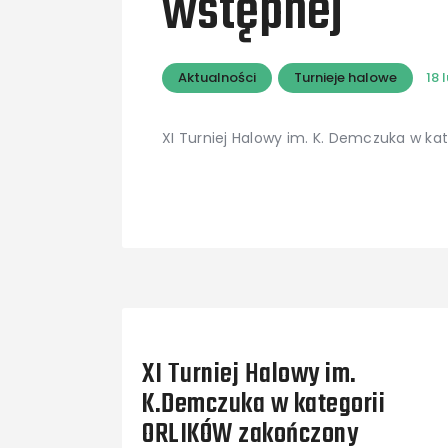
wstępnej
Aktualności
Turnieje halowe
18 
XI Turniej Halowy im. K. Demczuka w ka
Previous Post
XI Turniej Halowy im.
K.Demczuka w kategorii
ORLIKÓW zakończony