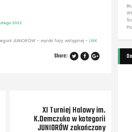
Bi
Wt
Śr
lutego 2022
Pi
tegorii JUNIORÓW – wyniki fazy wstępnej –
LINK
Share:
Do
Next Post
XI Turniej Halowy im.
K.Demczuka w kategorii
JUNIORÓW zakończony