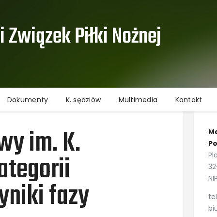
Aktualności
Informacje
 Związek Piłki Nożnej ​
Rozgrywki
Dokumenty
K. sędziów
Multimedia
Dokumenty
K. sędziów
Multimedia
Kontakt
Kontakt
Ochrona danych osobowych
wy im. K.
Ma
Po
tegorii
Pl
32
NI
niki fazy
te
bi