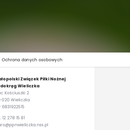
Ochrona danych osobowych
łopolski Związek Piłki Nożnej
dokręg Wieliczka
ac Kościuszki 2
-020 Wieliczka
P 6831922515
l. 12 278 15 81
uro@ppnwieliczka.nss.pl