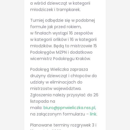
a wśród dziewcząt w kategorii
młodziczek i trampkarek.
Turniej odbędzie się w podobnej
formule jak przed rokiem,
w finałach wystąpi 16 zespołów
w kategorii orlików i 16 w kategorii
młodzików. Będą to mistrzowie 15
Podokręgów MZPN i dodatkowo
wicemistrz Podokręgu Kraków.
Podokręg Wieliczka zaprasza
drużyny dziewcząt i chłopców do
udziały w eliminacjach do
mistrzostw województwa.
Zgłoszenia należy przysyłać do 26
listopada na
maila:
biuro@ppnwieliczka.nss.pl,
na załączonym formularzu –
link
.
Planowane terminy rozgrywek 3 i