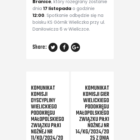
Branice
, który rozegrany zostanie
dnia
17 listopada
o godzinie
12:00
. Spotkanie odbędzie się na
boisku KS Górnik Wieliczka przy ul.
Daniłowicza 6 w Wieliczce.
Share:
Previous Post
Next Post
KOMUNIKAT
KOMUNIKAT
KOMISJI
KOMISJI GIER
DYSCYPLINY
WIELICKIEGO
WIELICKIEGO
PODOKRĘGU
PODOKRĘGU
MAŁOPOLSKIEGO
MAŁOPOLSKIEGO
ZWIĄZKU PIŁKI
ZWIĄZKU PIŁKI
NOŻNEJ NR
NOŻNEJ NR
14/KG/2024/20
11/KD/2024/20
25 Z DNIA