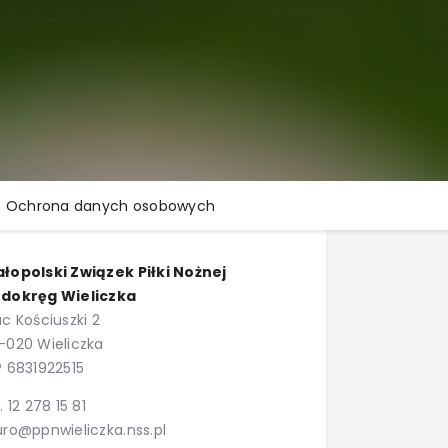
Ochrona danych osobowych
łopolski Związek Piłki Nożnej
dokręg Wieliczka
ac Kościuszki 2
-020 Wieliczka
P 6831922515
l. 12 278 15 81
uro@ppnwieliczka.nss.pl