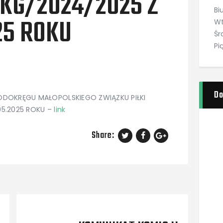
/KG/2024/2025 Z
Bi
25 ROKU
Wt
Śr
Pi
Do
PODOKRĘGU MAŁOPOLSKIEGO ZWIĄZKU PIŁKI
05.2025 ROKU –
link
Share:
Next Post