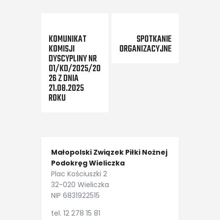
Previous Post
Next Post
KOMUNIKAT
SPOTKANIE
KOMISJI
ORGANIZACYJNE
DYSCYPLINY NR
01/KD/2025/20
26 Z DNIA
21.08.2025
ROKU
Małopolski Związek Piłki Nożnej
Podokręg Wieliczka
Plac Kościuszki 2
32-020 Wieliczka
NIP 6831922515
tel. 12 278 15 81