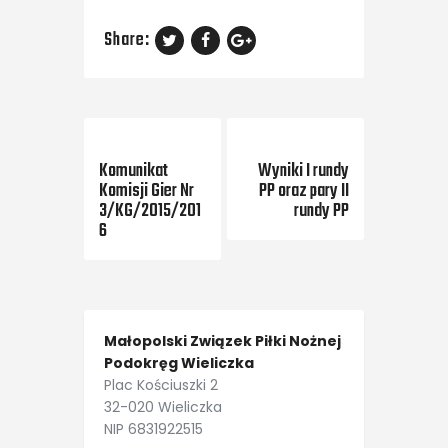
Share:
Previous Post
Next Post
Komunikat
Wyniki I rundy
Komisji Gier Nr
PP oraz pary II
3/KG/2015/201
rundy PP
6
Małopolski Związek Piłki Nożnej
Podokręg Wieliczka
Plac Kościuszki 2
32-020 Wieliczka
NIP 6831922515