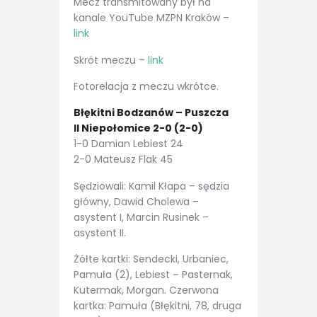
Mecz transmitowany był na
kanale YouTube MZPN Kraków –
link
Skrót meczu –
link
Fotorelacja z meczu wkrótce.
Błękitni Bodzanów – Puszcza
II Niepołomice 2-0 (2-0)
1-0 Damian Lebiest 24
2-0 Mateusz Flak 45
Sędziowali: Kamil Kłapa – sędzia
główny, Dawid Cholewa –
asystent I, Marcin Rusinek –
asystent II.
Żółte kartki: Sendecki, Urbaniec,
Pamuła (2), Lebiest – Pasternak,
Kutermak, Morgan. Czerwona
kartka: Pamuła (Błękitni, 78, druga