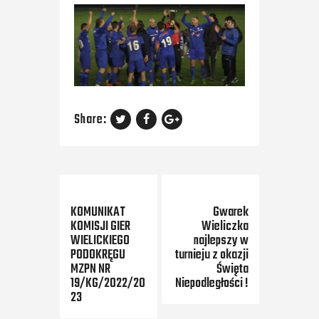
Share:
Previous Post
Next Post
KOMUNIKAT
Gwarek
KOMISJI GIER
Wieliczka
WIELICKIEGO
najlepszy w
PODOKRĘGU
turnieju z okazji
MZPN NR
Święta
19/KG/2022/20
Niepodległości !
23